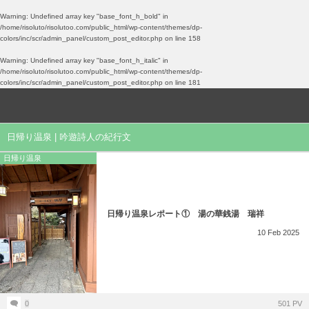
Warning
: Undefined array key "base_font_h_bold" in
/home/risoluto/risolutoo.com/public_html/wp-content/themes/dp-
colors/inc/scr/admin_panel/custom_post_editor.php
on line
158
愛すべき馬鹿たちの記録
吟遊詩人の備忘録
Gallery
Warning
: Undefined array key "base_font_h_italic" in
/home/risoluto/risolutoo.com/public_html/wp-content/themes/dp-
今月の読了
ドリバC
写真展
colors/inc/scr/admin_panel/custom_post_editor.php
on line
181
議題
旅行記
ゲーム
日帰り温泉 | 吟遊詩人の紀行文
Private Gallery
旧ブログrewrite
ボードゲーム
日帰り温泉
喫茶店
日帰り温泉
日帰り温泉レポート① 湯の華銭湯 瑞祥
10
Feb
2025
覚書
雑記
0
501 PV