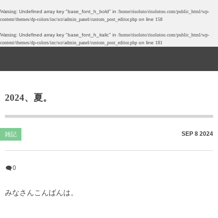
Warning
: Undefined array key "base_font_h_bold" in
/home/risoluto/risolutoo.com/public_html/wp-
content/themes/dp-colors/inc/scr/admin_panel/custom_post_editor.php
on line
158
愛すべき馬鹿たちの記録
吟遊詩人の備忘録
Gallery
Warning
: Undefined array key "base_font_h_italic" in
/home/risoluto/risolutoo.com/public_html/wp-
content/themes/dp-colors/inc/scr/admin_panel/custom_post_editor.php
on line
181
今月の読了
ドリバC
写真展
議題
旅行記
ゲーム
2024、夏。
Private Gallery
旧ブログrewrite
ボードゲーム
喫茶店
SEP
8
2024
雑記
日帰り温泉
0
覚書
みなさんこんばんは。
雑記