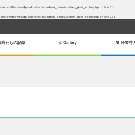
p-content/themes/dp-colors/inc/scr/admin_panel/custom_post_editor.php
on line
158
p-content/themes/dp-colors/inc/scr/admin_panel/custom_post_editor.php
on line
181
馬鹿たちの記録
Gallery
吟遊詩