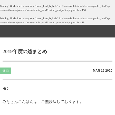
Warning
: Undefined array key "base_font_h_bold" in
/home/risoluto/risolutoo.com/public_html/wp-
content/themes/dp-colors/inc/scr/admin_panel/custom_post_editor.php
on line
158
愛すべき馬鹿たちの記録
吟遊詩人の備忘録
Gallery
Warning
: Undefined array key "base_font_h_italic" in
/home/risoluto/risolutoo.com/public_html/wp-
content/themes/dp-colors/inc/scr/admin_panel/custom_post_editor.php
on line
181
今月の読了
ドリバC
写真展
議題
旅行記
ゲーム
2019年度の総まとめ
Private Gallery
旧ブログrewrite
ボードゲーム
喫茶店
MAR
15
2020
雑記
日帰り温泉
0
覚書
みなさんこんばんは。ご無沙汰しております。
雑記