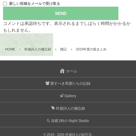
新しい投稿をメールで受け取る
コメントは承認待ちです。表示されるまでしばらく時間がかかるか
もしれません。
HOME
吟遊詩人の備忘録
雑記
2019年度の総まとめ
ホーム
愛すべき馬鹿たちの記録
Gallery
吟遊詩人の備忘録
深夜1時の Night Studio
©
2018 - 2026
吟遊詩人の紀行文
.