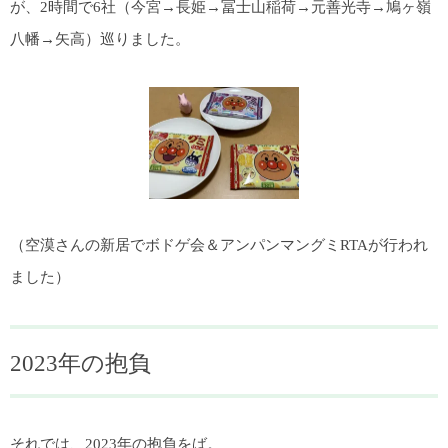
が、2時間で6社（今宮→長姫→冨士山稲荷→元善光寺→鳩ヶ嶺
八幡→矢高）巡りました。
（空漠さんの新居でボドゲ会＆アンパンマングミRTAが行われ
ました）
2023年の抱負
それでは、2023年の抱負をば。