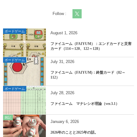
Follow :
ボードゲーム
August
1
,
2026
ファイユーム（FAIYUM）：エンドカードと災害
カード（114～120、122～128）
ボードゲーム
July
31
,
2026
ファイユーム（FAIYUM)：終盤カード（82～
112）
ボードゲーム
July
28
,
2026
ファイユーム マナレシオ理論（ver.3.1）
雑記
January
6
,
2026
2026年のことと2025年の話。