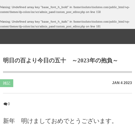
Warning
: Undefined array key "base_font_h_bold" in
/home/risoluto/risolutoo.com/public_html/wp-
content/themes/dp-colors/inc/scr/admin_panel/custom_post_editor.php
on line
158
愛すべき馬鹿たちの記録
吟遊詩人の備忘録
Gallery
Warning
: Undefined array key "base_font_h_italic" in
/home/risoluto/risolutoo.com/public_html/wp-
content/themes/dp-colors/inc/scr/admin_panel/custom_post_editor.php
on line
181
今月の読了
ドリバC
写真展
議題
旅行記
ゲーム
明日の百より今日の五十 ～2023年の抱負～
Private Gallery
旧ブログrewrite
ボードゲーム
喫茶店
JAN
4
2023
雑記
日帰り温泉
0
覚書
新年 明けましておめでとうございます。
雑記