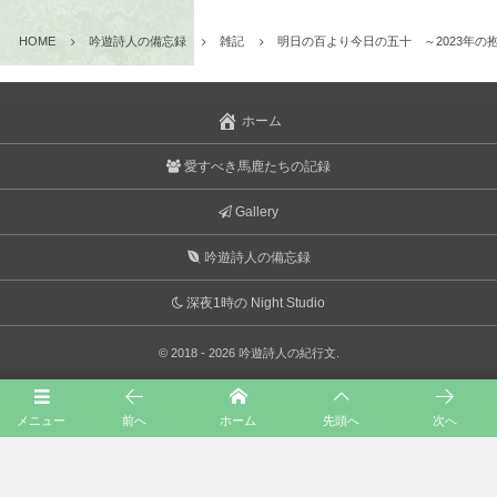
HOME
吟遊詩人の備忘録
雑記
明日の百より今日の五十 ～2023年の
ホーム
愛すべき馬鹿たちの記録
Gallery
吟遊詩人の備忘録
深夜1時の Night Studio
©
2018 - 2026
吟遊詩人の紀行文
.
メニュー
前へ
ホーム
先頭へ
次へ